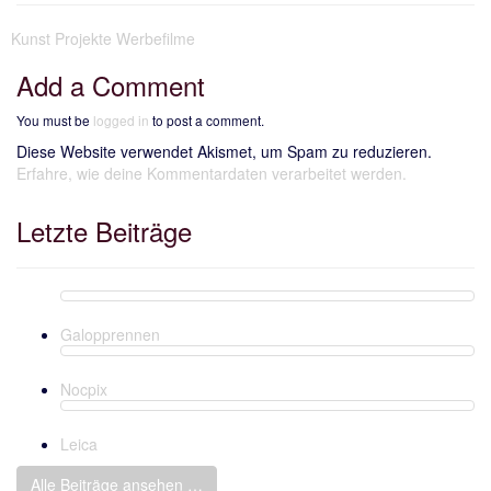
Kunst
Projekte
Werbefilme
Add a Comment
You must be
logged in
to post a comment.
Diese Website verwendet Akismet, um Spam zu reduzieren.
Erfahre, wie deine Kommentardaten verarbeitet werden.
Letzte Beiträge
Galopprennen
Nocpix
Leica
Alle Beiträge ansehen …